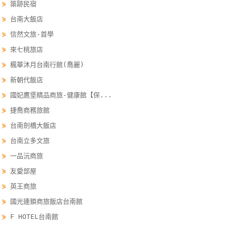
⋟
築跡民宿
玩
⋟
台南大飯店
樂
⋟
信然文旅-首學
地
圖
⋟
來七桃旅店
⋟
楓華沐月台南行館(喬麗)
顧
⋟
新朝代飯店
客
服
⋟
國妃鷹堡精品商旅-健康館【保...
務
⋟
捷喬商務旅館
⋟
台南劍橋大飯店
⋟
台南立多文旅
顧
客
⋟
一品沅商旅
滿
⋟
友愛部屋
意
⋟
英王商旅
度
⋟
國光連鎖商旅飯店台南館
⋟
F HOTEL台南館
訂