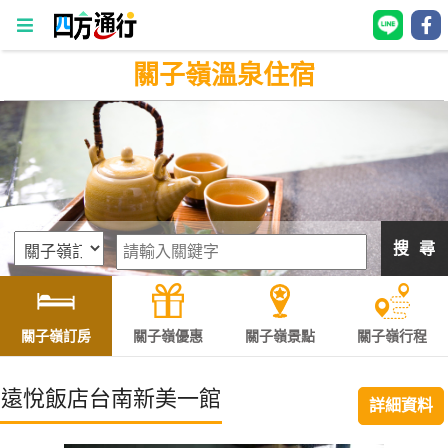
關子嶺溫泉住宿
四
方
通
行
訂
房
搜 尋
台
灣
訂
關子嶺訂房
關子嶺優惠
關子嶺景點
關子嶺行程
房
遠悅飯店台南新美一館
詳細資料
直接跟飯店訂房
HOT