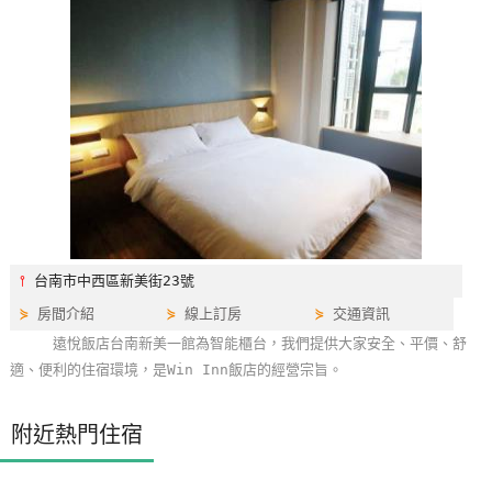
特
色
民
宿
全
球
租
車
⫯
台南市中西區新美街23號
⋟
房間介紹
⋟
線上訂房
⋟
交通資訊
網
遠悅飯店台南新美一館為智能櫃台，我們提供大家安全、平價、舒
紅
適、便利的住宿環境，是Win Inn飯店的經營宗旨。
帶
你
附近熱門住宿
玩